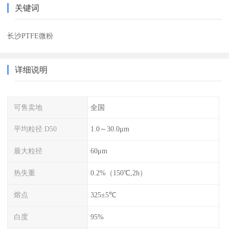
关键词
长沙PTFE微粉
详细说明
可售卖地
全国
平均粒径 D50
1.0～30.0μm
最大粒径
60μm
热失重
0.2%（150℃,2h）
熔点
325±5℃
白度
95%