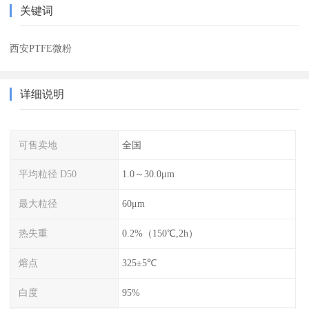
关键词
西安PTFE微粉
详细说明
可售卖地
全国
平均粒径 D50
1.0～30.0μm
最大粒径
60μm
热失重
0.2%（150℃,2h）
熔点
325±5℃
白度
95%