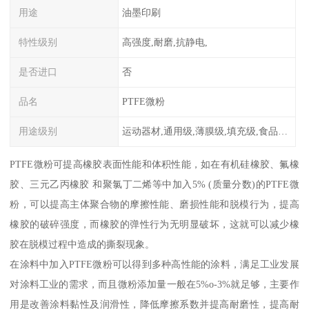
用途
油墨印刷
特性级别
高强度,耐磨,抗静电,
是否进口
否
品名
PTFE微粉
用途级别
运动器材,通用级,薄膜级,填充级,食品级,电子电器部件
PTFE微粉可提高橡胶表面性能和体积性能，如在有机硅橡胶、氟橡
胶、三元乙丙橡胶 和聚氯丁二烯等中加入5% (质量分数)的PTFE微
粉，可以提高主体聚合物的摩擦性能、磨损性能和脱模行为，提高
橡胶的破碎强度，而橡胶的弹性行为无明显破坏，这就可以减少橡
胶在脱模过程中造成的撕裂现象。
在涂料中加入PTFE微粉可以得到多种高性能的涂料，满足工业发展
对涂料工业的需求，而且微粉添加量一般在5%o-3%就足够，主要作
用是改善涂料黏性及润滑性，降低摩擦系数并提高耐磨性，提高耐