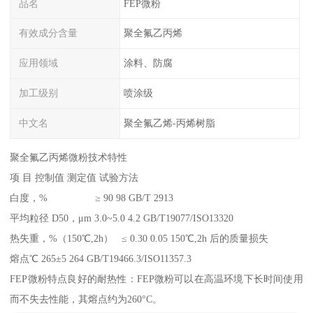
品名
FEP微粉
有效成分含量
聚全氟乙丙烯
应用领域
涂料、防腐
加工级别
喷涂级
中文名
聚全氟乙烯-丙烯树脂
聚全氟乙丙烯微粉技术特性
项 目 控制值 测定值 试验方法
白度，% ≥ 90 98 GB/T 2913
平均粒径 D50，μm 3.0~5.0 4.2 GB/T19077/ISO13320
热失重，%（150℃,2h） ≤ 0.30 0.05 150℃,2h 后的质量损失
熔点℃ 265±5 264 GB/T19466.3/ISO11357.3
FEP微粉特点良好的耐热性：FEP微粉可以在高温环境下长时间使用
而不失去性能，其熔点约为260°C。