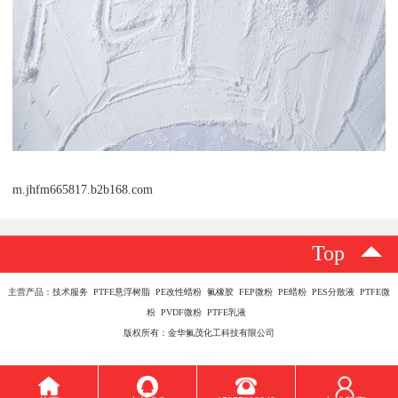
m.jhfm665817.b2b168.com
Top
主营产品：技术服务 PTFE悬浮树脂 PE改性蜡粉 氟橡胶 FEP微粉 PE蜡粉 PES分散液 PTFE微
粉 PVDF微粉 PTFE乳液
版权所有：金华氟茂化工科技有限公司