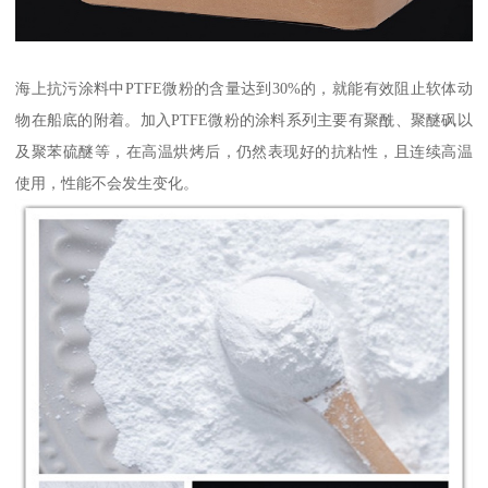
海上抗污涂料中PTFE微粉的含量达到30%的，就能有效阻止软体动
物在船底的附着。加入PTFE微粉的涂料系列主要有聚酰、聚醚砜以
及聚苯硫醚等，在高温烘烤后，仍然表现好的抗粘性，且连续高温
使用，性能不会发生变化。