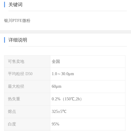
关键词
银川PTFE微粉
详细说明
可售卖地
全国
平均粒径 D50
1.0～30.0μm
最大粒径
60μm
热失重
0.2%（150℃,2h）
熔点
325±5℃
白度
95%