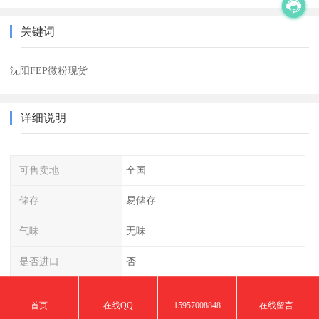
关键词
沈阳FEP微粉现货
详细说明
可售卖地
全国
储存
易储存
气味
无味
是否进口
否
材质
FEP
首页
在线QQ
15957008848
在线留言