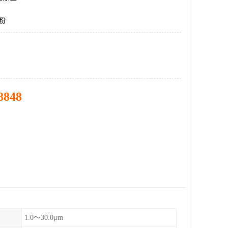
粉
8848
1.0～30.0μm