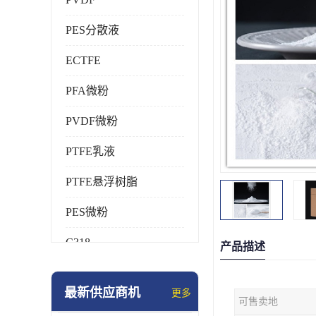
PES分散液
ECTFE
PFA微粉
PVDF微粉
PTFE乳液
PTFE悬浮树脂
PES微粉
C318
产品描述
HFP
最新供应商机
更多
可售卖地
氟橡胶