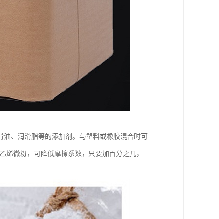
滑油、润滑脂等的添加剂。与塑料或橡胶混合时可
氟乙烯微粉，可降低摩擦系数，只要加百分之几，