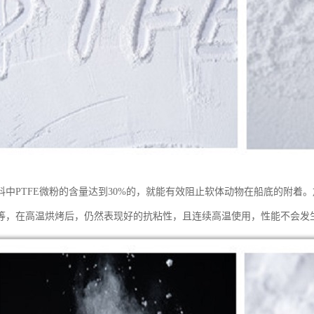
料中PTFE微粉的含量达到30%的，就能有效阻止软体动物在船底的附着。
等，在高温烘烤后，仍然表现好的抗粘性，且连续高温使用，性能不会发