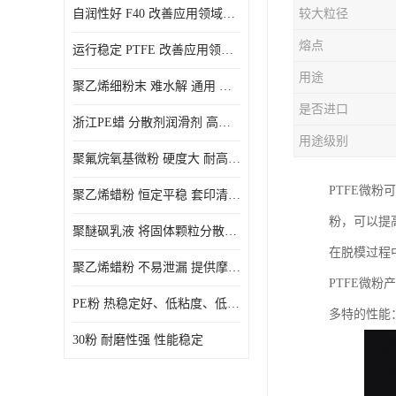
自润性好 F40 改善应用领域的耐热性 滑润性
较大粒径
PE蜡粉
熔点
运行稳定 PTFE 改善应用领域的耐热性 滑润性
PE改性蜡粉
用途
聚乙烯细粉末 难水解 通用 氟茂
是否进口
浙江PE蜡 分散剂润滑剂 高低熔点
用途级别
聚氟烷氧基微粉 硬度大 耐高温性能好 良好的不粘性 功能性涂料
PTFE微粉
聚乙烯蜡粉 恒定平稳 套印清漆 无毒
粉，可以提
聚醚砜乳液 将固体颗粒分散均匀 高分子聚合物 新的纳米涂层材料
在脱模过程
聚乙烯蜡粉 不易泄漏 提供摩擦减少和润滑性能
PTFE微粉
PE粉 热稳定好、低粘度、低熔点
多特的性能
30粉 耐磨性强 性能稳定