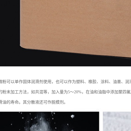
微粉可以单作固体润滑剂使用，也可以作为塑料、橡胶、涂料、油墨、润
的粉末加工方法，如共混等，加入量为5～20%，在油和油脂中添加聚四
滑油的寿命。其分散液还可作脱模剂。