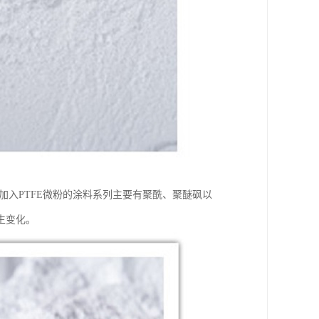
加入PTFE微粉的涂料系列主要有聚酰、聚醚砜以
生变化。