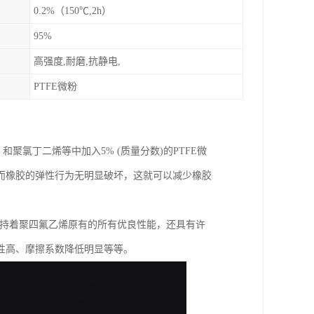
0.2%（150℃,2h）
95%
高强度,耐磨,抗静电,
PTFE微粉
聚氯丁二烯等中加入5% (质量分数)的PTFE微
而橡胶的弹性行为无明显破坏，这就可以减少橡胶
不仅保持着聚四氟乙烯原有的所有优良性能，还具有许
性高、摩擦系数降低明显等等。