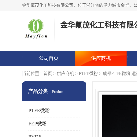
金华氟茂化工科技有限
公司首页
供应商机
联系方式
当前位置：
首页
>
供应商机
>
PTFE微粉
> 成都PTFE微粉
产品分类
Product
PTFE微粉
FEP微粉
PVDF