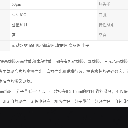
60μm
热失重
325±5℃
白度
油墨印刷
特性级别
否
品名
运动器材,通用级,薄膜级,填充级,食品级,电子电器部件
可提高橡胶表面性能和体积性能，如在有机硅橡胶、氟橡胶、三元乙丙橡胶 和
高主体聚合物的摩擦性能、磨损性能和脱模行为，提高橡胶的破碎强度，
中造成的撕裂现象。
产品纯度，分子量低于1万以下，粒径在0.5-15μm的PTFE微粉系列，
：如无自凝聚性、无静电效应、相溶性好、分子量低、分散性好、自润滑