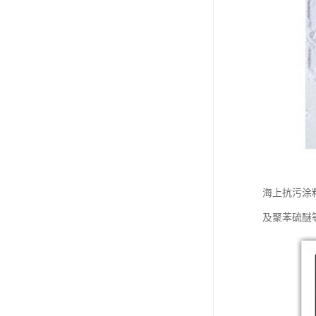
海上抗污涂
及聚苯硫醚