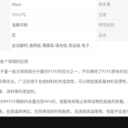
60μm
热失重
325±5℃
白度
油墨印刷
特性级别
否
品名
运动器材,通用级,薄膜级,填充级,食品级,电子电器部件
在各个领域的应用
粉分子量一般为常用高分子量的PTFE的百分之一，不仅保持了PTFE原有
合等优点，广泛应用于合成材料的共混改性，可以明显提高基材的润滑性
墨、涂料等的添加剂。
料中PTFE微粉的含量达到30%的，就能有效阻止软体动物在船底的附着。
等，在高温烘烤后，仍然表现好的抗粘性，且连续高温使用，性能不会发