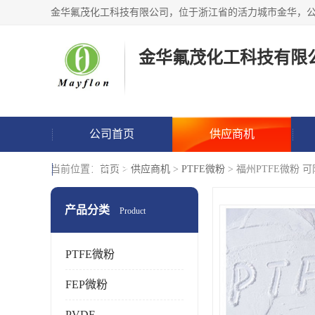
金华氟茂化工科技有限
公司首页
供应商机
联系方式
当前位置：
首页
>
供应商机
>
PTFE微粉
> 福州PTFE微粉
产品分类
Product
PTFE微粉
FEP微粉
PVDF