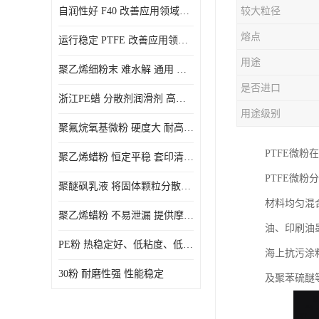
自润性好 F40 改善应用领域的耐热性 滑润性
较大粒径
PE蜡粉
熔点
运行稳定 PTFE 改善应用领域的耐热性 滑润性
PE改性蜡粉
用途
聚乙烯细粉末 难水解 通用 氟茂
是否进口
浙江PE蜡 分散剂润滑剂 高低熔点
用途级别
聚氟烷氧基微粉 硬度大 耐高温性能好 良好的不粘性 功能性涂料
PTFE微粉
聚乙烯蜡粉 恒定平稳 套印清漆 无毒
PTFE微
聚醚砜乳液 将固体颗粒分散均匀 高分子聚合物 新的纳米涂层材料
材料均匀混
聚乙烯蜡粉 不易泄漏 提供摩擦减少和润滑性能
油、印刷油
PE粉 热稳定好、低粘度、低熔点
海上抗污涂
30粉 耐磨性强 性能稳定
及聚苯硫醚