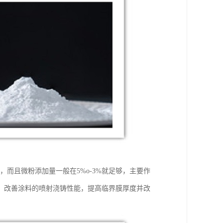
，而且微粉添加量一般在5%o-3%就足够，主要作
，改善涂料的喷射浇铸性能，提高临界膜厚度并改