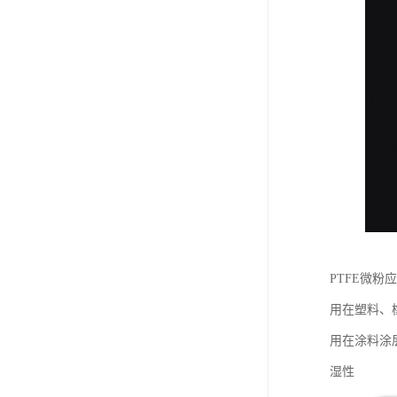
PTFE微粉
用在塑料、
用在涂料涂
湿性