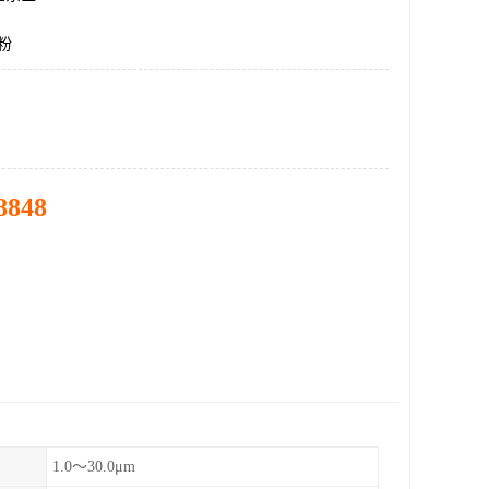
粉
8848
1.0～30.0μm