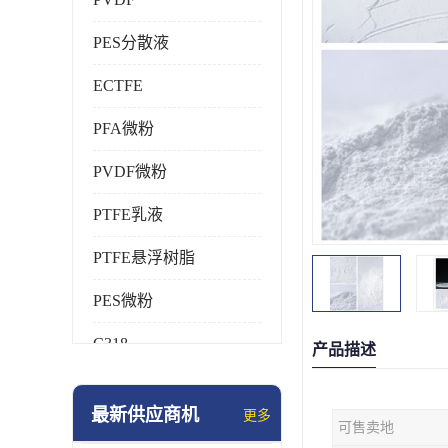
PES分散液
ECTFE
PFA微粉
PVDF微粉
PTFE乳液
PTFE悬浮树脂
PES微粉
C318
产品描述
HFP
最新供应商机
更多
可售卖地
氟橡胶