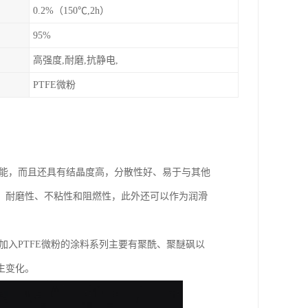
0.2%（150℃,2h）
95%
高强度,耐磨,抗静电,
PTFE微粉
的优能，而且还具有结晶度高，分散性好、易于与其他
、耐磨性、不粘性和阻燃性，此外还可以作为润滑
加入PTFE微粉的涂料系列主要有聚酰、聚醚砜以
生变化。