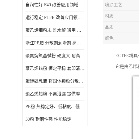
自润性好 F40 改善应用领域的耐热性 滑润性
喷涂工艺
PE蜡粉
材质
运行稳定 PTFE 改善应用领域的耐热性 滑润性
PE改性蜡粉
品质
聚乙烯细粉末 难水解 通用 氟茂
颜色
浙江PE蜡 分散剂润滑剂 高低熔点
聚氟烷氧基微粉 硬度大 耐高温性能好 良好的不粘性 功能性涂料
ECTFE
它是由乙烯
聚乙烯蜡粉 恒定平稳 套印清漆 无毒
聚醚砜乳液 将固体颗粒分散均匀 高分子聚合物 新的纳米涂层材料
聚乙烯蜡粉 不易泄漏 提供摩擦减少和润滑性能
PE粉 热稳定好、低粘度、低熔点
30粉 耐磨性强 性能稳定