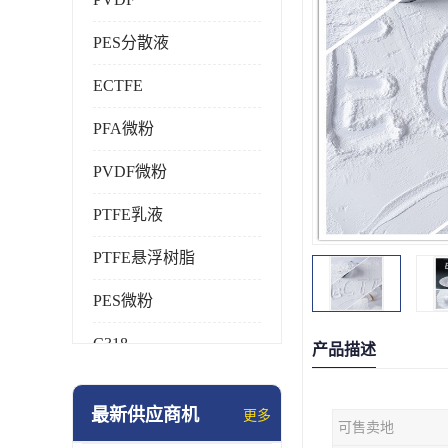
PES分散液
ECTFE
PFA微粉
PVDF微粉
PTFE乳液
PTFE悬浮树脂
PES微粉
C318
产品描述
HFP
最新供应商机
更多
可售卖地
氟橡胶