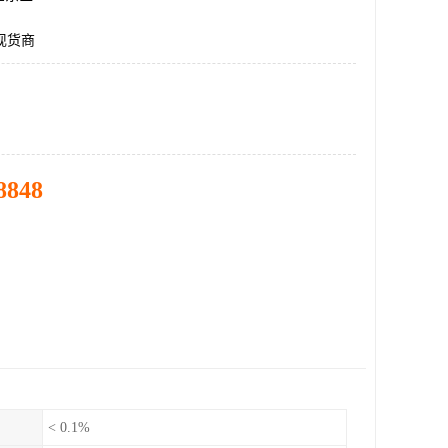
E现货商
8848
< 0.1%