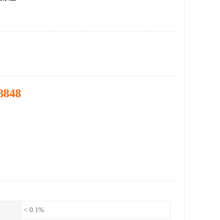
8848
< 0.1%