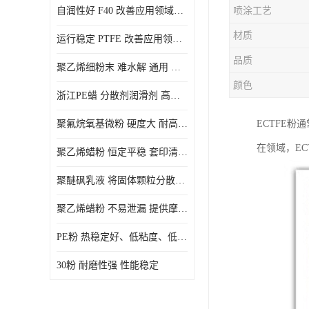
自润性好 F40 改善应用领域的耐热性 滑润性
喷涂工艺
PE蜡粉
材质
运行稳定 PTFE 改善应用领域的耐热性 滑润性
PE改性蜡粉
品质
聚乙烯细粉末 难水解 通用 氟茂
颜色
浙江PE蜡 分散剂润滑剂 高低熔点
聚氟烷氧基微粉 硬度大 耐高温性能好 良好的不粘性 功能性涂料
ECTFE
在领域，E
聚乙烯蜡粉 恒定平稳 套印清漆 无毒
聚醚砜乳液 将固体颗粒分散均匀 高分子聚合物 新的纳米涂层材料
聚乙烯蜡粉 不易泄漏 提供摩擦减少和润滑性能
PE粉 热稳定好、低粘度、低熔点
30粉 耐磨性强 性能稳定