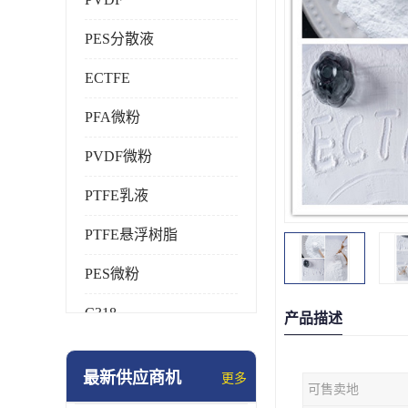
PES分散液
ECTFE
PFA微粉
PVDF微粉
PTFE乳液
PTFE悬浮树脂
PES微粉
C318
产品描述
HFP
最新供应商机
更多
可售卖地
氟橡胶