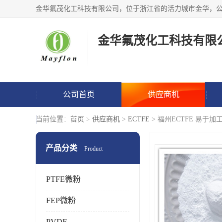
金华氟茂化工科技有限
公司首页
供应商机
联系方式
当前位置：
首页
>
供应商机
>
ECTFE
> 福州ECTFE 易于
产品分类
Product
PTFE微粉
FEP微粉
PVDF