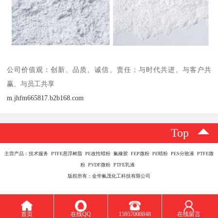
公司价值观：创新、品质、诚信、责任；与时代共进、与客户共
赢、与员工共享
m.jhfm665817.b2b168.com
Top
主营产品：技术服务 PTFE悬浮树脂 PE改性蜡粉 氟橡胶 FEP微粉 PE蜡粉 PES分散液 PTFE微
粉 PVDF微粉 PTFE乳液
版权所有：金华氟茂化工科技有限公司
首页
在线QQ
15957008848
在线留言