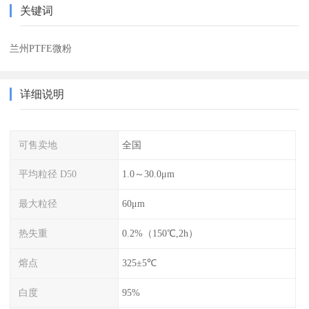
关键词
兰州PTFE微粉
详细说明
可售卖地
全国
平均粒径 D50
1.0～30.0μm
最大粒径
60μm
热失重
0.2%（150℃,2h）
熔点
325±5℃
白度
95%