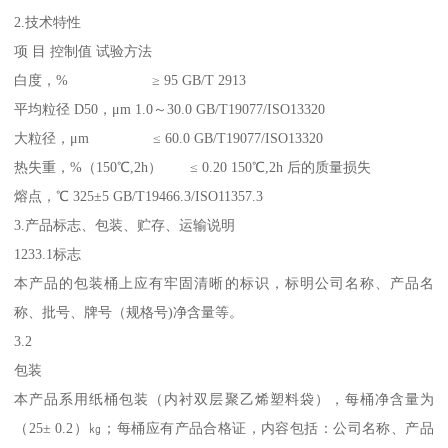
2.技术特性
项 目 控制值 试验方法
白度，% ≥ 95 GB/T 2913
平均粒径 D50，μm 1.0～30.0 GB/T19077/ISO13320
大粒径，μm ≤ 60.0 GB/T19077/ISO13320
热失重，%（150℃,2h） ≤ 0.20 150℃,2h 后的质量损失
熔点，℃ 325±5 GB/T19466.3/ISO11357.3
3.产品标志、包装、贮存、运输说明
1233.1标志
本产品的包装桶上应有牢固清晰的标识，标明公司名称、产品名
称、批号、牌号（规格号)净含量等。
3.2
包装
本产品系用纸桶包装（内衬双层聚乙烯塑料袋），每桶净含量为
（25± 0.2）㎏；每桶应有产品合格证，内容包括：公司名称、产品