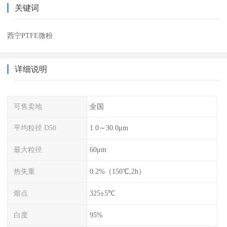
关键词
西宁PTFE微粉
详细说明
可售卖地
全国
平均粒径 D50
1.0～30.0μm
最大粒径
60μm
热失重
0.2%（150℃,2h）
熔点
325±5℃
白度
95%