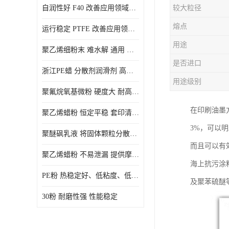
自润性好 F40 改善应用领域的耐热性 滑润性
较大粒径
PE蜡粉
熔点
运行稳定 PTFE 改善应用领域的耐热性 滑润性
PE改性蜡粉
用途
聚乙烯细粉末 难水解 通用 氟茂
是否进口
浙江PE蜡 分散剂润滑剂 高低熔点
用途级别
聚氟烷氧基微粉 硬度大 耐高温性能好 良好的不粘性 功能性涂料
在印刷油墨
聚乙烯蜡粉 恒定平稳 套印清漆 无毒
3%，可以
聚醚砜乳液 将固体颗粒分散均匀 高分子聚合物 新的纳米涂层材料
而且可以有
聚乙烯蜡粉 不易泄漏 提供摩擦减少和润滑性能
海上抗污涂
PE粉 热稳定好、低粘度、低熔点
及聚苯硫醚
30粉 耐磨性强 性能稳定