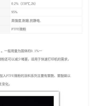
0.2%（150℃,2h）
95%
高强度,耐磨,抗静电,
PTFE微粉
一般用量为固体的0. 1%一
E微粉还可以减少堵塞，适用于快速打印机的需求，
加入PTFE微粉的涂料系列主要有聚酰、聚醚砜以
生变化。