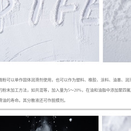
微粉可以单作固体润滑剂使用，也可以作为塑料、橡胶、涂料、油墨、润
的粉末加工方法，如共混等，加入量为5～20%，在油和油脂中添加聚四
滑油的寿命。其分散液还可作脱模剂。