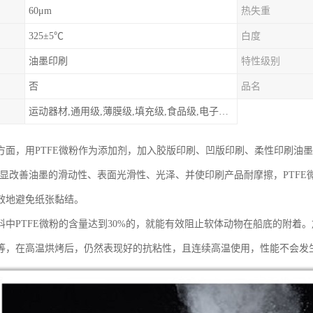
60μm
热失重
325±5℃
白度
油墨印刷
特性级别
否
品名
运动器材,通用级,薄膜级,填充级,食品级,电子电器部件
方面，用PTFE微粉作为添加剂，加入胶版印刷、凹版印刷、柔性印刷油墨 。
明显改善油墨的滑动性、表面光滑性、光泽、并使印刷产品耐摩擦，PTF
效地避免纸张黏结。
料中PTFE微粉的含量达到30%的，就能有效阻止软体动物在船底的附着。
等，在高温烘烤后，仍然表现好的抗粘性，且连续高温使用，性能不会发