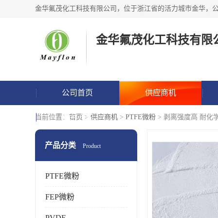
金华氟茂化工科技有限
公司首页
供应商机
联系方式
当前位置：
首页
>
供应商机
>
PTFE微粉
> 剥离强度高 耐化
产品分类
Product
PTFE微粉
FEP微粉
PVDF