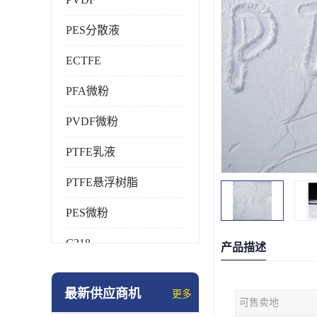
PES分散液
ECTFE
PFA微粉
PVDF微粉
PTFE乳液
PTFE悬浮树脂
PES微粉
C318
产品描述
HFP
最新供应商机
更多
可售卖地
氟橡胶