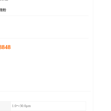
E微粉
8848
1.0～30.0μm