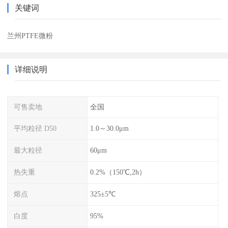
关键词
兰州PTFE微粉
详细说明
可售卖地
全国
平均粒径 D50
1.0～30.0μm
最大粒径
60μm
热失重
0.2%（150℃,2h）
熔点
325±5℃
白度
95%