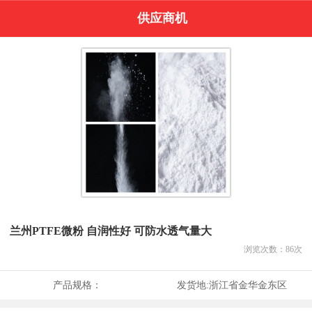
供应商机
兰州PTFE微粉 自润性好 可防水透气量大
浏览次数：
86
次
产品规格：
发货地:
浙江省金华金东区