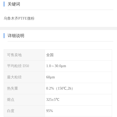
关键词
乌鲁木齐PTFE微粉
详细说明
可售卖地
全国
平均粒径 D50
1.0～30.0μm
最大粒径
60μm
热失重
0.2%（150℃,2h）
熔点
325±5℃
白度
95%