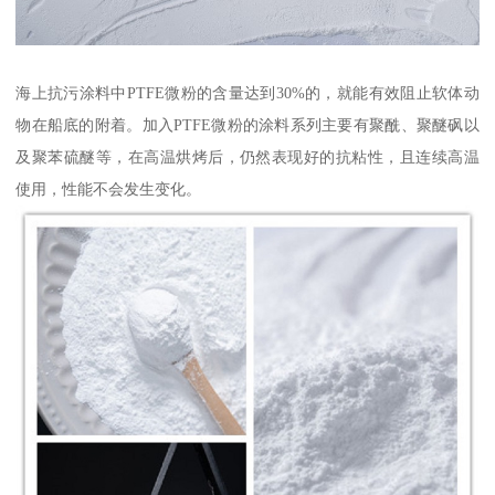
海上抗污涂料中PTFE微粉的含量达到30%的，就能有效阻止软体动
物在船底的附着。加入PTFE微粉的涂料系列主要有聚酰、聚醚砜以
及聚苯硫醚等，在高温烘烤后，仍然表现好的抗粘性，且连续高温
使用，性能不会发生变化。