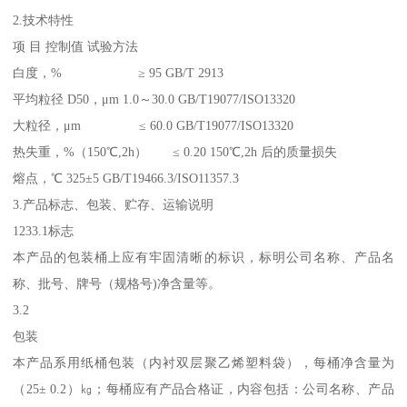
2.技术特性
项 目 控制值 试验方法
白度，% ≥ 95 GB/T 2913
平均粒径 D50，μm 1.0～30.0 GB/T19077/ISO13320
大粒径，μm ≤ 60.0 GB/T19077/ISO13320
热失重，%（150℃,2h） ≤ 0.20 150℃,2h 后的质量损失
熔点，℃ 325±5 GB/T19466.3/ISO11357.3
3.产品标志、包装、贮存、运输说明
1233.1标志
本产品的包装桶上应有牢固清晰的标识，标明公司名称、产品名
称、批号、牌号（规格号)净含量等。
3.2
包装
本产品系用纸桶包装（内衬双层聚乙烯塑料袋），每桶净含量为
（25± 0.2）㎏；每桶应有产品合格证，内容包括：公司名称、产品