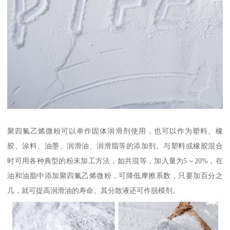
聚四氟乙烯微粉可以单作固体润滑剂使用，也可以作为塑料、橡
胶、涂料、油墨、润滑油、润滑脂等的添加剂。与塑料或橡胶混合
时可用各种典型的粉末加工方法，如共混等，加入量为5～20%，在
油和油脂中添加聚四氟乙烯微粉，可降低摩擦系数，只要加百分之
几，就可提高润滑油的寿命。其分散液还可作脱模剂。