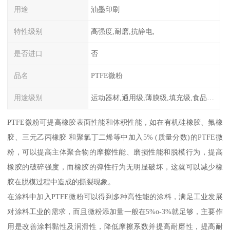
用途
油墨印刷
特性级别
高强度,耐磨,抗静电,
是否进口
否
品名
PTFE微粉
用途级别
运动器材,通用级,薄膜级,填充级,食品级,电子电器部件
PTFE微粉可提高橡胶表面性能和体积性能，如在有机硅橡胶、氟橡
胶、三元乙丙橡胶 和聚氯丁二烯等中加入5% (质量分数)的PTFE微
粉，可以提高主体聚合物的摩擦性能、磨损性能和脱模行为，提高
橡胶的破碎强度，而橡胶的弹性行为无明显破坏，这就可以减少橡
胶在脱模过程中造成的撕裂现象。
在涂料中加入PTFE微粉可以得到多种高性能的涂料，满足工业发展
对涂料工业的需求，而且微粉添加量一般在5%o-3%就足够，主要作
用是改善涂料黏性及润滑性，降低摩擦系数并提高耐磨性，提高耐