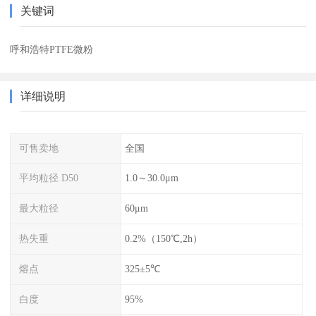
关键词
呼和浩特PTFE微粉
详细说明
可售卖地
全国
平均粒径 D50
1.0～30.0μm
最大粒径
60μm
热失重
0.2%（150℃,2h）
熔点
325±5℃
白度
95%