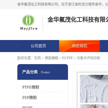
金华氟茂化工科技有限
公司首页
供应商机
联系方式
当前位置：
首页
>
供应商机
>
ECTFE
> 乌鲁木齐哈拉粉
产品分类
Product
PTFE微粉
FEP微粉
PVDF