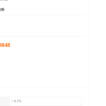
拉粉
8848
< 0.1%