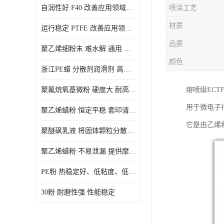
自润性好 F40 改善应用领域的耐热性 滑润性
喷涂工艺
PE蜡粉
材质
运行稳定 PTFE 改善应用领域的耐热性 滑润性
PE改性蜡粉
品质
聚乙烯细粉末 难水解 通用 氟茂
颜色
浙江PE蜡 分散剂润滑剂 高低熔点
聚氟烷氧基微粉 硬度大 耐高温性能好 良好的不粘性 功能性涂料
熔喷级EC
用于微电子
聚乙烯蜡粉 恒定平稳 套印清漆 无毒
它是由乙烯
聚醚砜乳液 将固体颗粒分散均匀 高分子聚合物 新的纳米涂层材料
聚乙烯蜡粉 不易泄漏 提供摩擦减少和润滑性能
PE粉 热稳定好、低粘度、低熔点
30粉 耐磨性强 性能稳定