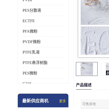
PES分散液
ECTFE
PFA微粉
PVDF微粉
PTFE乳液
PTFE悬浮树脂
PES微粉
C318
产品描述
HFP
最新供应商机
更多
可售卖地
氟橡胶