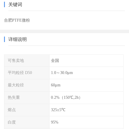
关键词
合肥PTFE微粉
详细说明
可售卖地
全国
平均粒径 D50
1.0～30.0μm
最大粒径
60μm
热失重
0.2%（150℃,2h）
熔点
325±5℃
白度
95%