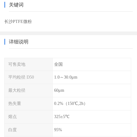
关键词
长沙PTFE微粉
详细说明
可售卖地
全国
平均粒径 D50
1.0～30.0μm
最大粒径
60μm
热失重
0.2%（150℃,2h）
熔点
325±5℃
白度
95%