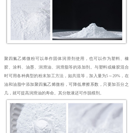
聚四氟乙烯微粉可以单作固体润滑剂使用，也可以作为塑料、橡
胶、涂料、油墨、润滑油、润滑脂等的添加剂。与塑料或橡胶混合
时可用各种典型的粉末加工方法，如共混等，加入量为5～20%，在
油和油脂中添加聚四氟乙烯微粉，可降低摩擦系数，只要加百分之
几，就可提高润滑油的寿命。其分散液还可作脱模剂。