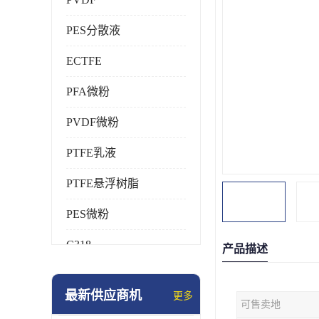
PES分散液
ECTFE
PFA微粉
PVDF微粉
PTFE乳液
PTFE悬浮树脂
PES微粉
C318
产品描述
HFP
最新供应商机
更多
可售卖地
氟橡胶