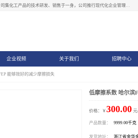
金华氟茂化工科技有限公司，位于浙江省的活力城市金华，公司集化工产品的技术研发、销售于一身，公司推行现代化企业管理理念，公司成立以来吸引了一批技术、业务、能力良好的科技人才，为多种产品的推广流通搭建良好的服务平台。我公司主要经营产品包括：PTFE微粉、FEP微粉、ECTFE、PES微粉等，这些产品由于具有、耐腐蚀、耐高温等性能而广泛应用于许多领域。
企业视频
关于我们
招聘中心
FEP 能够效好的减少摩擦损失
低摩擦系数 哈尔滨
300.00
价格：￥
元
产品数量：
9999.00千克
发货地址：
浙江省金华