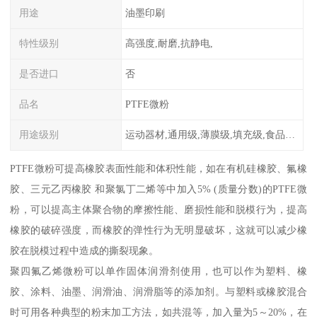
用途
油墨印刷
特性级别
高强度,耐磨,抗静电,
是否进口
否
品名
PTFE微粉
用途级别
运动器材,通用级,薄膜级,填充级,食品级,电子电器部件
PTFE微粉可提高橡胶表面性能和体积性能，如在有机硅橡胶、氟橡
胶、三元乙丙橡胶 和聚氯丁二烯等中加入5% (质量分数)的PTFE微
粉，可以提高主体聚合物的摩擦性能、磨损性能和脱模行为，提高
橡胶的破碎强度，而橡胶的弹性行为无明显破坏，这就可以减少橡
胶在脱模过程中造成的撕裂现象。
聚四氟乙烯微粉可以单作固体润滑剂使用，也可以作为塑料、橡
胶、涂料、油墨、润滑油、润滑脂等的添加剂。与塑料或橡胶混合
时可用各种典型的粉末加工方法，如共混等，加入量为5～20%，在