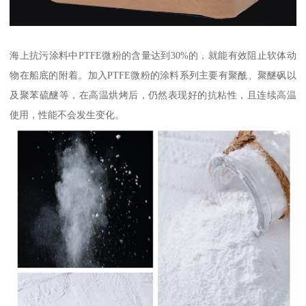
海上抗污涂料中PTFE微粉的含量达到30%的，就能有效阻止软体动
物在船底的附着。加入PTFE微粉的涂料系列主要有聚酰、聚醚砜以
及聚苯硫醚等，在高温烘烤后，仍然表现好的抗粘性，且连续高温
使用，性能不会发生变化。