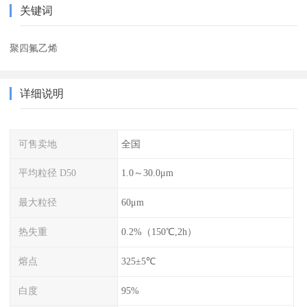
关键词
聚四氟乙烯
详细说明
可售卖地
全国
平均粒径 D50
1.0～30.0μm
最大粒径
60μm
热失重
0.2%（150℃,2h）
熔点
325±5℃
白度
95%