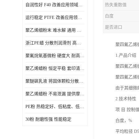
自润性好 F40 改善应用领域的耐热性 滑润性
热失重数值
PE蜡粉
白度
运行稳定 PTFE 改善应用领域的耐热性 滑润性
PE改性蜡粉
是否进口
聚乙烯细粉末 难水解 通用 氟茂
浙江PE蜡 分散剂润滑剂 高低熔点
聚四氟乙烯
1.产品介绍
聚氟烷氧基微粉 硬度大 耐高温性能好 良好的不粘性 功能性涂料
聚四氟乙烯
聚乙烯蜡粉 恒定平稳 套印清漆 无毒
聚四氟乙烯
聚醚砜乳液 将固体颗粒分散均匀 高分子聚合物 新的纳米涂层材料
由于其细微
聚乙烯蜡粉 不易泄漏 提供摩擦减少和润滑性能
2.技术特性
PE粉 热稳定好、低粘度、低熔点
项 目 控制
30粉 耐磨性强 性能稳定
白度，% ≥
平均粒径 D50，