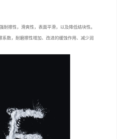
增强耐擦性，滑爽性，表面平滑，以及降低结块性。
擦系数，耐磨擦性增加、改进的缓蚀作用、减少润