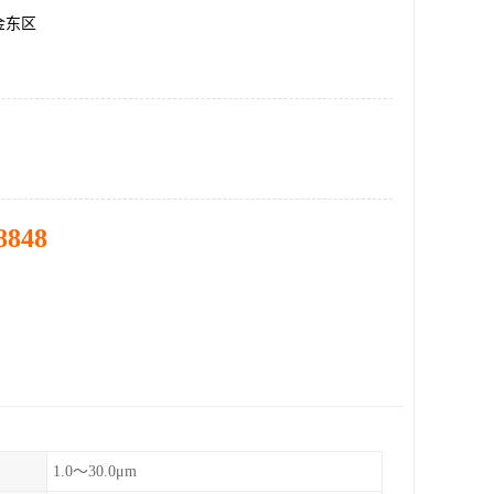
金东区
8848
1.0～30.0μm