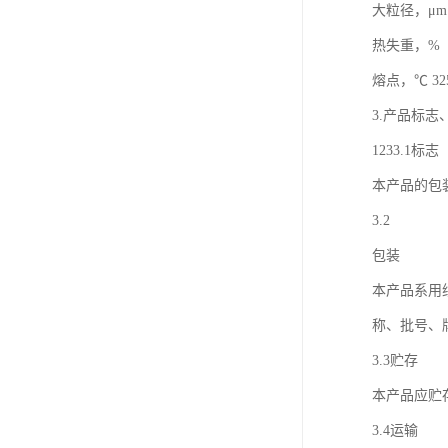
大粒径，μm 
热失重，%（1
熔点，℃ 325±5
3.产品标
1233.1标志
本产品的包
3.2
包装
本产品系用
称、批号、
3.3贮存
本产品应贮
3.4运输