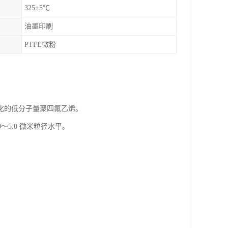
325±5℃
油墨印刷
PTFE微粉
化的低分子量聚四氟乙烯。
5.0 微米粒径水平。