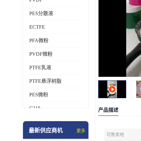
PES分散液
ECTFE
PFA微粉
PVDF微粉
PTFE乳液
PTFE悬浮树脂
PES微粉
C318
产品描述
HFP
最新供应商机
更多
可售卖地
氟橡胶