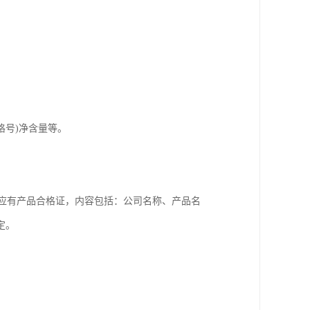
格号)净含量等。
每桶应有产品合格证，内容包括：公司名称、产品名
定。
。