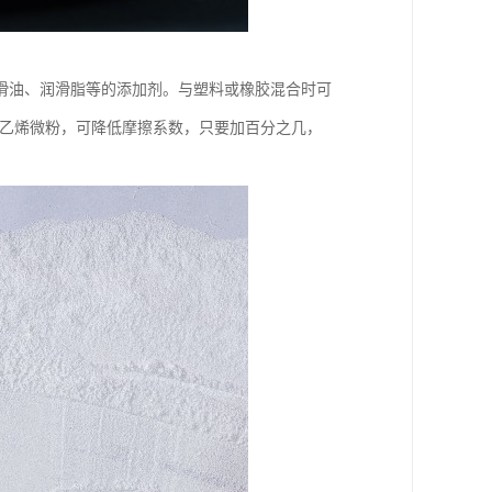
滑油、润滑脂等的添加剂。与塑料或橡胶混合时可
氟乙烯微粉，可降低摩擦系数，只要加百分之几，