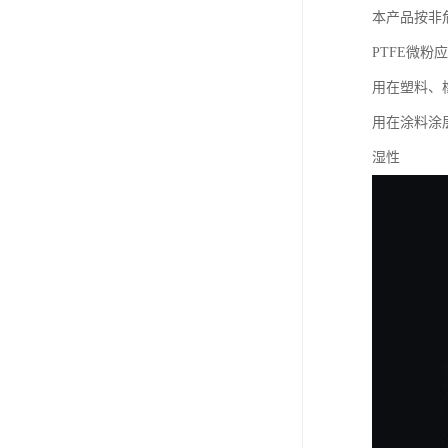
本产品按非
PTFE微粉
用在塑料、
用在涂料涂
湿性