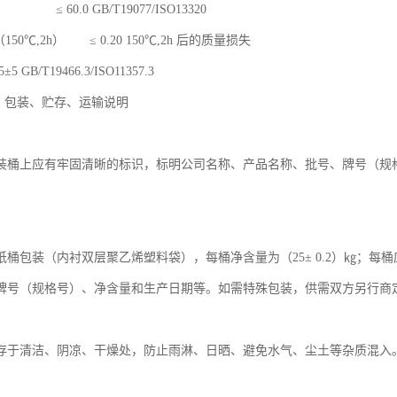
≤ 60.0 GB/T19077/ISO13320
50℃,2h） ≤ 0.20 150℃,2h 后的质量损失
 GB/T19466.3/ISO11357.3
志、包装、贮存、运输说明
装桶上应有牢固清晰的标识，标明公司名称、产品名称、批号、牌号（规
纸桶包装（内衬双层聚乙烯塑料袋），每桶净含量为（25± 0.2）㎏；
牌号（规格号）、净含量和生产日期等。如需特殊包装，供需双方另行商
存于清洁、阴凉、干燥处，防止雨淋、日晒、避免水气、尘土等杂质混入