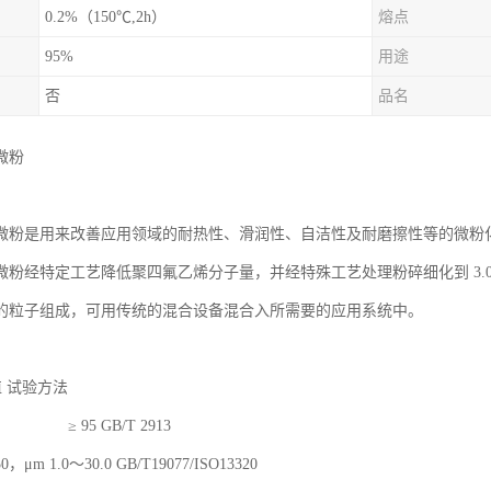
0.2%（150℃,2h）
熔点
95%
用途
否
品名
微粉
微粉是用来改善应用领域的耐热性、滑润性、自洁性及耐磨擦性等的微粉
微粉经特定工艺降低聚四氟乙烯分子量，并经特殊工艺处理粉碎细化到 3.0～
的粒子组成，可用传统的混合设备混合入所需要的应用系统中。
值 试验方法
 95 GB/T 2913
μm 1.0～30.0 GB/T19077/ISO13320