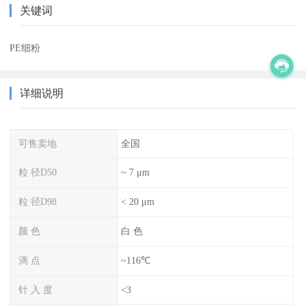
关键词
PE细粉
详细说明
可售卖地
全国
粒 径D50
~ 7 μm
粒 径D98
< 20 μm
颜 色
白 色
滴 点
~116℃
针 入 度
<3