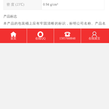
密 度 (23℃)
0.94 g/cm³
产品标志
本产品的包装桶上应有牢固清晰的标识，标明公司名称、产品名
称、批号、牌号（规格号）、净含量等。
包装
首页
在线QQ
15957008848
在线留言
本产品系用牛皮纸包装内衬PE袋，20KG/袋。应有产品合格证，内容
包括：公司名称、产品名称、批号、牌号（规格号）、净含量和生
产日期等。如需特殊包装，供需双方另行商定。
低熔点：PE蜡粉具有较低的熔点，可以在相对较低的温度下熔化和
流动。