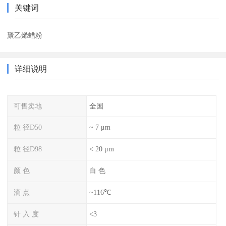
关键词
聚乙烯蜡粉
详细说明
可售卖地
全国
粒 径D50
~ 7 μm
粒 径D98
< 20 μm
颜 色
白 色
滴 点
~116℃
针 入 度
<3