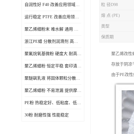
自润性好 F40 改善应用领域的耐热性 滑润性
粒 径D98
PE蜡粉
熔 点 (PE)
运行稳定 PTFE 改善应用领域的耐热性 滑润性
PE改性蜡粉
类型
聚乙烯细粉末 难水解 通用 氟茂
保质期
浙江PE蜡 分散剂润滑剂 高低熔点
聚氟烷氧基微粉 硬度大 耐高温性能好 良好的不粘性 功能性涂料
聚乙烯改性
存放于阴凉
聚乙烯蜡粉 恒定平稳 套印清漆 无毒
由于PE改
聚醚砜乳液 将固体颗粒分散均匀 高分子聚合物 新的纳米涂层材料
聚乙烯蜡粉 不易泄漏 提供摩擦减少和润滑性能
PE粉 热稳定好、低粘度、低熔点
30粉 耐磨性强 性能稳定