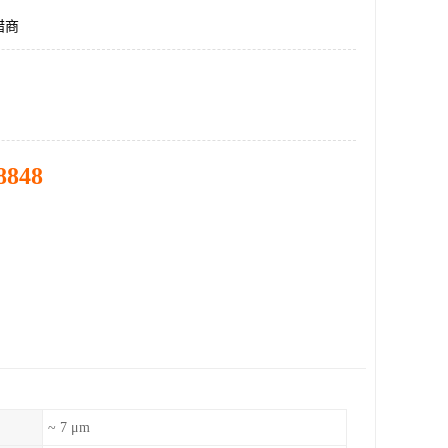
蜡商
8848
~ 7 μm