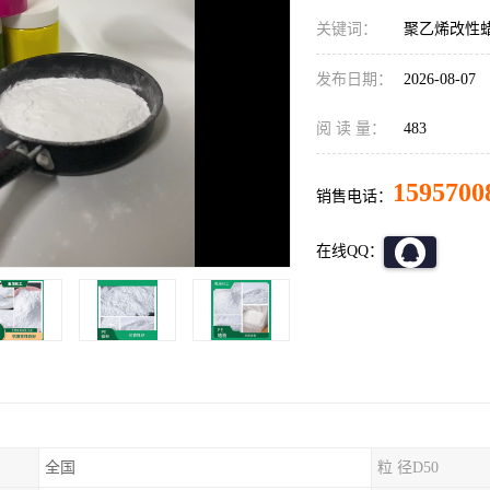
关键词：
聚乙烯改性
发布日期：
2026-08-07
阅 读 量：
483
1595700
销售电话：
在线QQ：
全国
粒 径D50