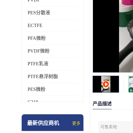
PES分散液
ECTFE
PFA微粉
PVDF微粉
PTFE乳液
PTFE悬浮树脂
PES微粉
C318
产品描述
HFP
最新供应商机
更多
可售卖地
氟橡胶