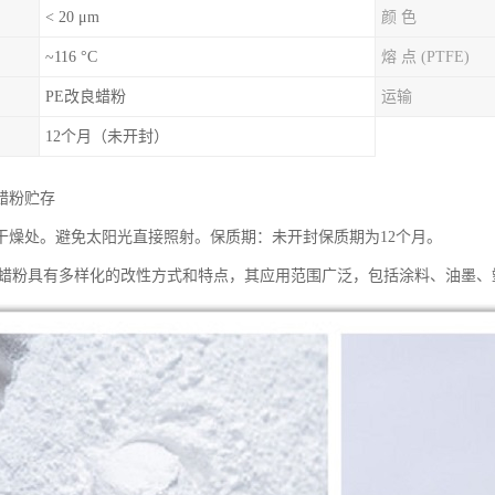
< 20 μm
颜 色
~116 °C
熔 点 (PTFE)
PE改良蜡粉
运输
12个月（未开封）
蜡粉贮存
干燥处。避免太阳光直接照射。保质期：未开封保质期为12个月。
性蜡粉具有多样化的改性方式和特点，其应用范围广泛，包括涂料、油墨