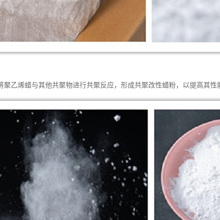
将聚乙烯蜡与其他共聚物进行共聚反应，形成共聚改性蜡粉，以提高其性