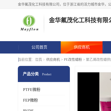
金华氟茂化工科技有限
公司首页
供应商机
联系方式
当前位置：
首页
>
供应商机
>
PE改性蜡粉
> 聚乙烯改性蜡供
产品分类
Product
PTFE微粉
FEP微粉
PVDF