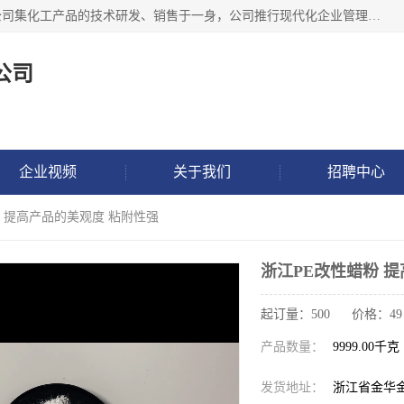
金华氟茂化工科技有限公司，位于浙江省的活力城市金华，公司集化工产品的技术研发、销售于一身，公司推行现代化企业管理理念，公司成立以来吸引了一批技术、业务、能力良好的科技人才，为多种产品的推广流通搭建良好的服务平台。我公司主要经营产品包括：PTFE微粉、FEP微粉、ECTFE、PES微粉等，这些产品由于具有、耐腐蚀、耐高温等性能而广泛应用于许多领域。
公司
企业视频
关于我们
招聘中心
粉 提高产品的美观度 粘附性强
浙江PE改性蜡粉 
起订量：500 价格：49
产品数量：
9999.00千克
发货地址：
浙江省金华