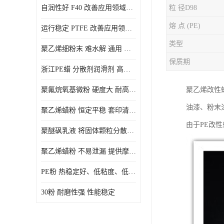
自润性好 F40 改善应用领域的耐热性 滑润性
粒 径D98
PE蜡粉
熔 点 (PE)
运行稳定 PTFE 改善应用领域的耐热性 滑润性
PE改性蜡粉
类型
聚乙烯细粉末 难水解 通用 氟茂
保质期
浙江PE蜡 分散剂润滑剂 高低熔点
聚氟烷氧基微粉 硬度大 耐高温性能好 良好的不粘性 功能性涂料
聚乙烯改性
油漆、粉末
聚乙烯蜡粉 恒定平稳 套印清漆 无毒
由于PE改
聚醚砜乳液 将固体颗粒分散均匀 高分子聚合物 新的纳米涂层材料
聚乙烯蜡粉 不易泄漏 提供摩擦减少和润滑性能
PE粉 热稳定好、低粘度、低熔点
30粉 耐磨性强 性能稳定