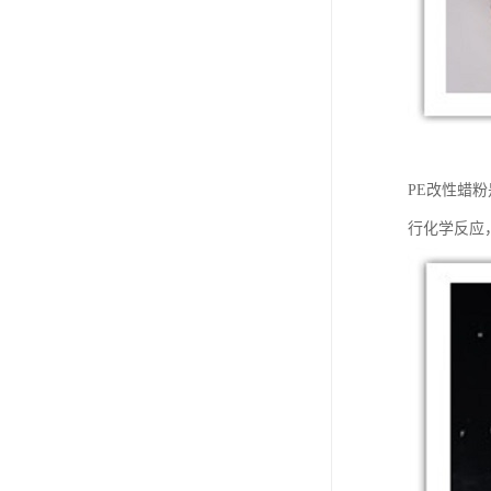
PE改性蜡粉
行化学反应