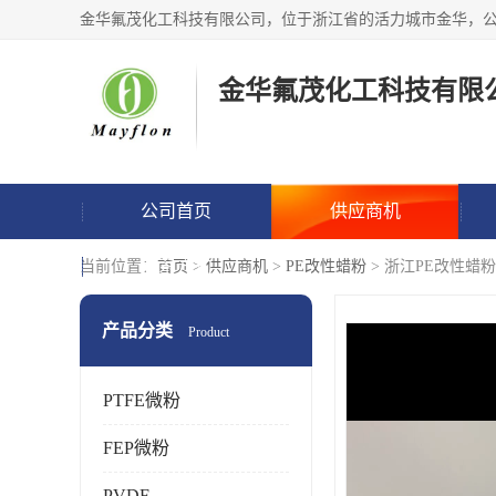
金华氟茂化工科技有限
公司首页
供应商机
联系方式
当前位置：
首页
>
供应商机
>
PE改性蜡粉
> 浙江PE改性蜡
产品分类
Product
PTFE微粉
FEP微粉
PVDF