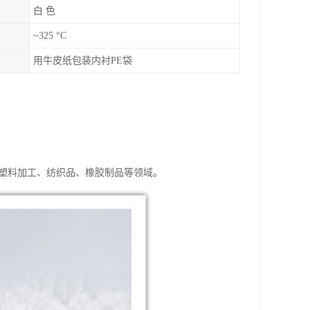
白 色
~325 °C
用牛皮纸包装内衬PE袋
、塑料加工、纺织品、橡胶制品等领域。