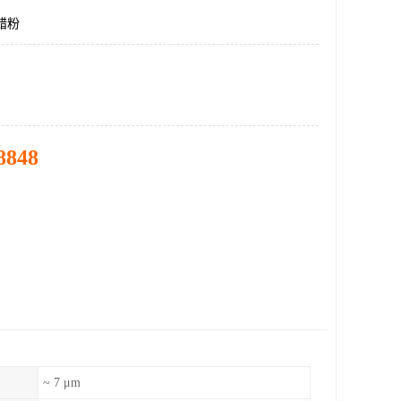
蜡粉
8848
~ 7 μm