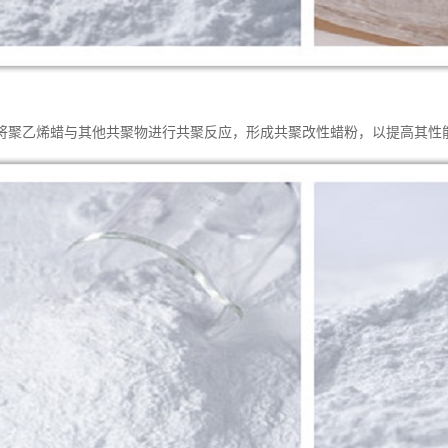
将聚乙烯蜡与其他共聚物进行共聚反应，形成共聚改性蜡粉，以提高其性