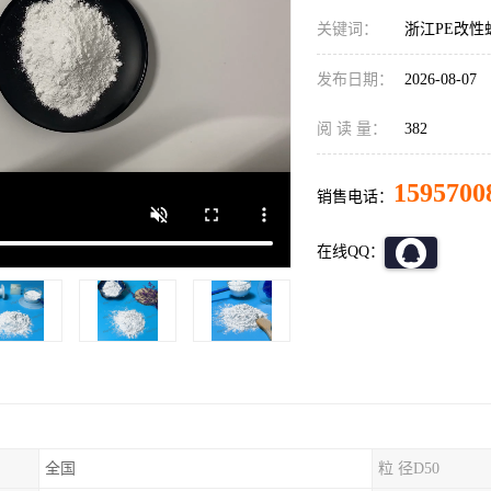
关键词：
浙江PE改性
发布日期：
2026-08-07
阅 读 量：
382
1595700
销售电话：
在线QQ：
全国
粒 径D50