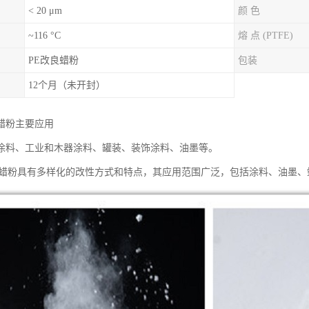
< 20 μm
颜 色
~116 °C
熔 点 (PTFE)
PE改良蜡粉
包装
12个月（未开封）
蜡粉主要应用
涂料、工业和木器涂料、罐装、装饰涂料、油墨等。
性蜡粉具有多样化的改性方式和特点，其应用范围广泛，包括涂料、油墨