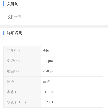
关键词
PE改性蜡商
详细说明
可售卖地
全国
粒 径D50
~ 7 μm
粒 径D98
< 20 μm
颜 色
白 色
熔 点 (PE)
~116 °C
熔 点 (PTFE)
~325 °C