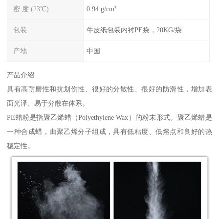
密 度 (23℃)
0.94 g/cm³
包装
牛皮纸包装内衬PE袋，20KG/袋
产地
中国
产品介绍
具有高耐磨性和抗划伤性、很好的分散性、很好的防滑性，增加表
面光泽、易于分散在体系。
PE蜡粉是指聚乙烯蜡（Polyethylene Wax）的粉末形式。聚乙烯蜡是
一种合成蜡，由聚乙烯分子组成，具有低粘度、低熔点和良好的热
稳定性。