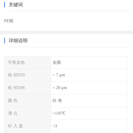
关键词
PE蜡
详细说明
可售卖地
全国
粒 径D50
~ 7 μm
粒 径D98
< 20 μm
颜 色
白 色
滴 点
~116℃
针 入 度
<3