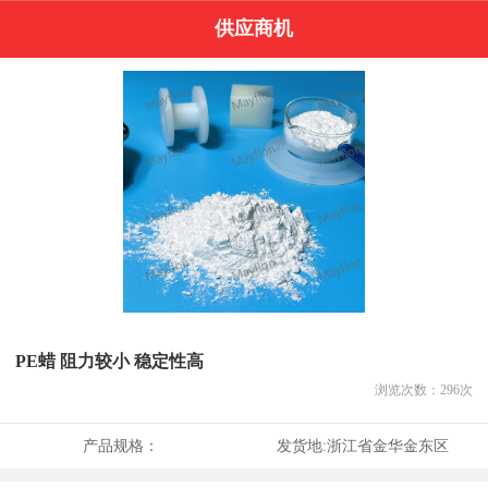
供应商机
PE蜡 阻力较小 稳定性高
浏览次数：
296
次
产品规格：
发货地:
浙江省金华金东区