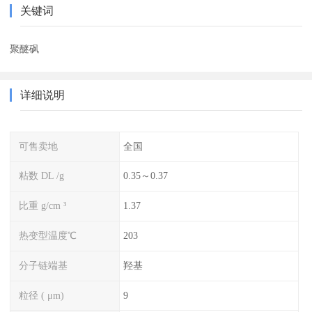
关键词
聚醚砜
详细说明
可售卖地
全国
粘数 DL /g
0.35～0.37
比重 g/cm ³
1.37
热变型温度℃
203
分子链端基
羟基
粒径 ( μm)
9