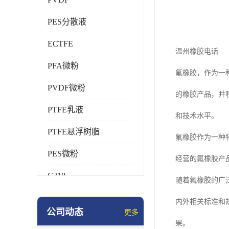
PES分散液
ECTFE
温州橡胶电话
PFA微粉
氟橡胶，作为一
PVDF微粉
的橡胶产品，并
PTFE乳液
和技术水平。
PTFE悬浮树脂
氟橡胶作为一种
PES微粉
经营的氟橡胶产
C318
随着氟橡胶的广
HFP
内外相关标准和
公司动态
更多
氟橡胶
果。