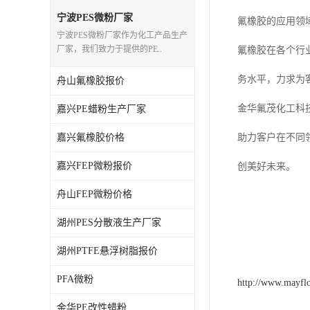
PE蜡粉
宁波PES微粉厂家
氟橡胶的应用领
宁波PES微粉厂家作为化工产品生产
PE改性蜡粉
厂家，我们致力于提供的PE..
氟橡胶在各个行
务水平，力求为
舟山氟橡胶报价
金华氟茂化工科
嘉兴PE蜡粉生产厂家
嘉兴氟橡胶价格
助力客户在不同
嘉兴FEP微粉报价
创美好未来。
舟山FEP微粉价格
湖州PES分散液生产厂家
湖州PTFE悬浮树脂报价
PFA微粉
http://www.mayfl
金华PE改性蜡粉