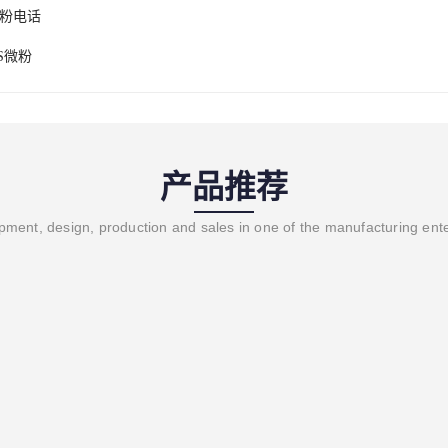
微粉电话
S微粉
产品推荐
ment, design, production and sales in one of the manufacturing ent