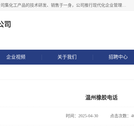
金华氟茂化工科技有限公司，位于浙江省的活力城市金华，公司集化工产品的技术研发、销售于一身，公司推行现代化企业管理理念，公司成立以来吸引了一批技术、业务、能力良好的科技人才，为多种产品的推广流通搭建良好的服务平台。我公司主要经营产品包括：PTFE微粉、FEP微粉、ECTFE、PES微粉等，这些产品由于具有、耐腐蚀、耐高温等性能而广泛应用于许多领域。
公司
企业视频
关于我们
招聘中心
温州橡胶电话
时间：2025-04-30
点击次数：46