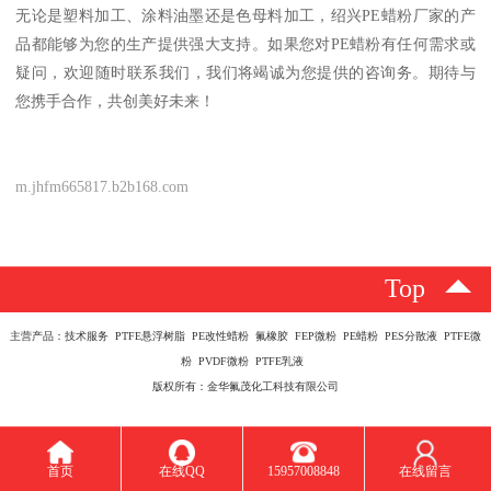
无论是塑料加工、涂料油墨还是色母料加工，绍兴PE蜡粉厂家的产
品都能够为您的生产提供强大支持。如果您对PE蜡粉有任何需求或
疑问，欢迎随时联系我们，我们将竭诚为您提供的咨询务。期待与
您携手合作，共创美好未来！
m.jhfm665817.b2b168.com
Top
主营产品：技术服务 PTFE悬浮树脂 PE改性蜡粉 氟橡胶 FEP微粉 PE蜡粉 PES分散液 PTFE微
粉 PVDF微粉 PTFE乳液
版权所有：金华氟茂化工科技有限公司
首页
在线QQ
15957008848
在线留言