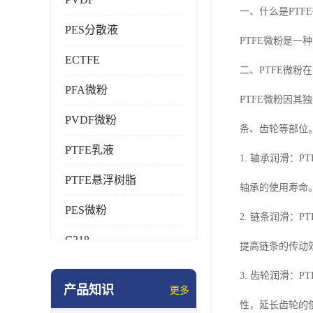
一、什么是PTF
PES分散液
PTFE微粉是
ECTFE
二、PTFE微粉
PFA微粉
PTFE微粉因
PVDF微粉
条、齿轮等部位
PTFE乳液
1. 轴承润滑：
PTFE悬浮树脂
轴承的使用寿命
PES微粉
2. 链条润滑
C318
提高链条的传动
HFP
3. 齿轮润滑
产品知识
更多
氟橡胶
性，延长齿轮的