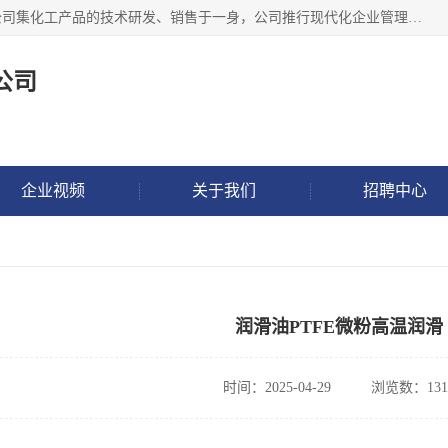
金华氟茂化工科技有限公司，位于浙江省的活力城市金华，公司集化工产品的技术研发、销售于一身，公司推行现代化企业管理理念，公司成立以来吸引了一批技术、业务、能力良好的科技人才，为多种产品的推广流通搭建良好的服务平台。我公司主要经营产品包括：PTFE微粉、FEP微粉、ECTFE、PES微粉等，这些产品由于具有、耐腐蚀、耐高温等性能而广泛应用于许多领域。
公司
企业视频
关于我们
招聘中心
润滑油PTFE微粉高温润滑
时间：2025-04-29
浏览数：131