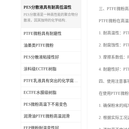
PE蜡粉
PES分散液具有耐高低温性
三、PTFE微粉
PES分散液是一种高性能的聚合物分
PE改性蜡粉
散液，因其独特的化学结构..
PTFE微粉在
1. 耐高温性：
PTFE微粉具有耐磨性
2. 耐腐蚀性：
油墨类PTFE微粉
PES分散液粘接性好
3. 摩擦系数低
涂料级ECTFE树脂
4. 耐磨性好：
PTFE乳液具有突出的化学腐蚀能力
四、使用注意事
ECTFE水膜级树脂
在使用PTFE
PES微粉高温下不易变色
1. 确保粉末的
润滑油PTFE微粉高温润滑
2. 根据实际
FEP微粉耐温变性好