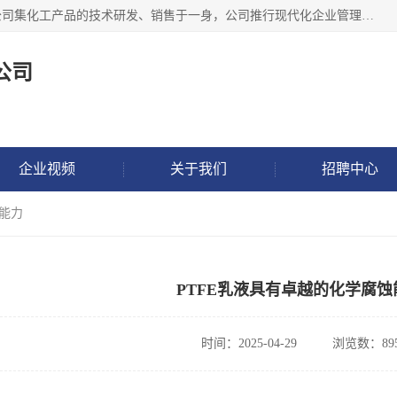
金华氟茂化工科技有限公司，位于浙江省的活力城市金华，公司集化工产品的技术研发、销售于一身，公司推行现代化企业管理理念，公司成立以来吸引了一批技术、业务、能力良好的科技人才，为多种产品的推广流通搭建良好的服务平台。我公司主要经营产品包括：PTFE微粉、FEP微粉、ECTFE、PES微粉等，这些产品由于具有、耐腐蚀、耐高温等性能而广泛应用于许多领域。
公司
企业视频
关于我们
招聘中心
蚀能力
PTFE乳液具有卓越的化学腐蚀
时间：2025-04-29
浏览数：89