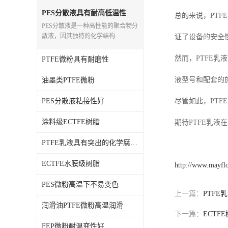
PE蜡粉
PES分散液具有耐高低温性
总的来说，PT
PES分散液是一种高性能的聚合物分
PE改性蜡粉
散液，因其独特的化学结构..
证了设备的安全
然而，PTFE
PTFE微粉具有耐磨性
液型号和配套的
油墨类PTFE微粉
PES分散液粘接性好
尽管如此，PT
涂料级ECTFE树脂
期待PTFE乳
PTFE乳液具有突出的化学腐蚀能力
ECTFE水膜级树脂
http://www.mayfl
PES微粉高温下不易变色
上一篇：
PTF
润滑油PTFE微粉高温润滑
下一篇：
ECT
FEP微粉耐温变性好