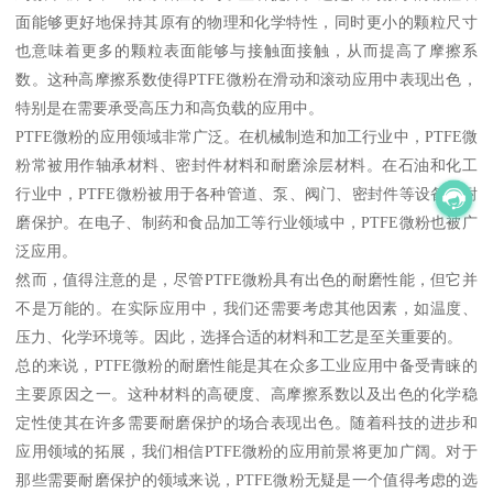
面能够更好地保持其原有的物理和化学特性，同时更小的颗粒尺寸
也意味着更多的颗粒表面能够与接触面接触，从而提高了摩擦系
数。这种高摩擦系数使得PTFE微粉在滑动和滚动应用中表现出色，
特别是在需要承受高压力和高负载的应用中。
PTFE微粉的应用领域非常广泛。在机械制造和加工行业中，PTFE微
粉常被用作轴承材料、密封件材料和耐磨涂层材料。在石油和化工
行业中，PTFE微粉被用于各种管道、泵、阀门、密封件等设备的耐
磨保护。在电子、制药和食品加工等行业领域中，PTFE微粉也被广
泛应用。
然而，值得注意的是，尽管PTFE微粉具有出色的耐磨性能，但它并
不是万能的。在实际应用中，我们还需要考虑其他因素，如温度、
压力、化学环境等。因此，选择合适的材料和工艺是至关重要的。
总的来说，PTFE微粉的耐磨性能是其在众多工业应用中备受青睐的
主要原因之一。这种材料的高硬度、高摩擦系数以及出色的化学稳
定性使其在许多需要耐磨保护的场合表现出色。随着科技的进步和
应用领域的拓展，我们相信PTFE微粉的应用前景将更加广阔。对于
那些需要耐磨保护的领域来说，PTFE微粉无疑是一个值得考虑的选