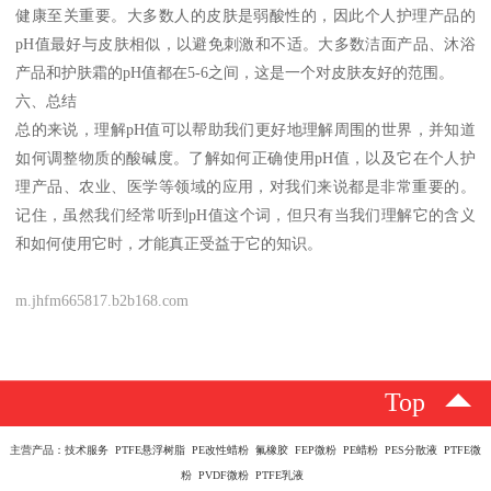
健康至关重要。大多数人的皮肤是弱酸性的，因此个人护理产品的
pH值最好与皮肤相似，以避免刺激和不适。大多数洁面产品、沐浴
产品和护肤霜的pH值都在5-6之间，这是一个对皮肤友好的范围。
六、总结
总的来说，理解pH值可以帮助我们更好地理解周围的世界，并知道
如何调整物质的酸碱度。了解如何正确使用pH值，以及它在个人护
理产品、农业、医学等领域的应用，对我们来说都是非常重要的。
记住，虽然我们经常听到pH值这个词，但只有当我们理解它的含义
和如何使用它时，才能真正受益于它的知识。
m.jhfm665817.b2b168.com
Top
主营产品：技术服务 PTFE悬浮树脂 PE改性蜡粉 氟橡胶 FEP微粉 PE蜡粉 PES分散液 PTFE微
粉 PVDF微粉 PTFE乳液